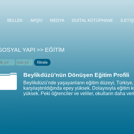
BELLEK
ARŞİV
MEDYA
DİJİTAL KÜTÜPHANE
İLETİŞ
SOSYAL YAPI >> EĞİTİM
Beylikdüzü’nün Dönüşen Eğitim Profili
Beylikdüzü’nde yaşayanların eğitim düzeyi, Türkiye, İs
karşılaştırıldığında epey yüksek. Dolayısıyla eğitim 
yüksek. Peki öğrenciler ve veliler, okulların daha veri