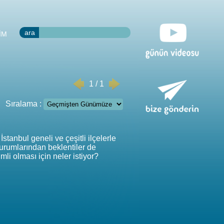
ara
İM
1 / 1
Sıralama :
tanbul geneli ve çeşitli ilçelerle
kurumlarından beklentiler de
mli olması için neler istiyor?