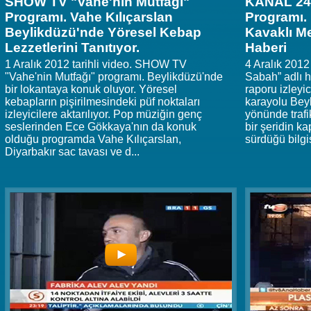
SHOW TV "Vahe'nin Mutfağı"
KANAL 24 
Programı. Vahe Kılıçarslan
Programı.
Beylikdüzü'nde Yöresel Kebap
Kavaklı Me
Lezzetlerini Tanıtıyor.
Haberi
1 Aralık 2012 tarihli video. SHOW TV
4 Aralık 2012
"Vahe'nin Mutfağı" programı. Beylikdüzü'nde
Sabah” adlı ha
bir lokantaya konuk oluyor. Yöresel
raporu izleyic
kebapların pişirilmesindeki püf noktaları
karayolu Bey
izleyicilere aktarılıyor. Pop müziğin genç
yönünde traf
seslerinden Ece Gökkaya'nın da konuk
bir şeridin k
olduğu programda Vahe Kılıçarslan,
sürdüğü bilgis
Diyarbakır sac tavası ve d...