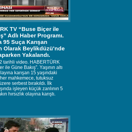
 TV “Buse Biçer ile
ş” Adlı Haber Programı.
a 95 Suça Karışan
 Olarak Beylikdüzü'nde
Yaparken Yakalandı.
12 tarihli video. HABERTÜRK
r ile Güne Bakış”. Yaşının altı
 olayına karışan 15 yaşındaki
ı her mahkemece, tutuksuz
ere serbest bırakıldı. İlk
şında işleyen küçük zanlının 5
kın hırsızlık olayına karıştı.