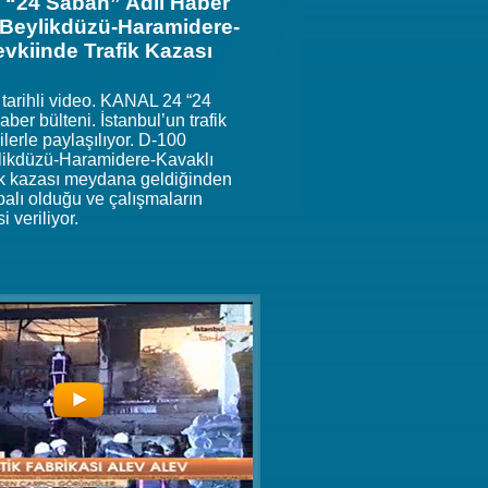
“24 Sabah” Adlı Haber
 Beylikdüzü-Haramidere-
vkiinde Trafik Kazası
 tarihli video. KANAL 24 “24
ber bülteni. İstanbul’un trafik
ilerle paylaşılıyor. D-100
likdüzü-Haramidere-Kavaklı
ik kazası meydana geldiğinden
apalı olduğu ve çalışmaların
i veriliyor.