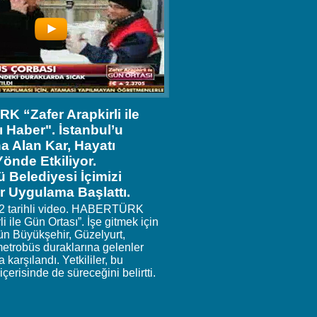
 “Zafer Arapkirli ile
 Haber". İstanbul’u
na Alan Kar, Hayatı
önde Etkiliyor.
 Belediyesi İçimizi
ir Uygulama Başlattı.
12 tarihli video. HABERTÜRK
li ile Gün Ortası”. İşe gitmek için
ün Büyükşehir, Güzelyurt,
etrobüs duraklarına gelenler
 karşılandı. Yetkililer, bu
çerisinde de süreceğini belirtti.