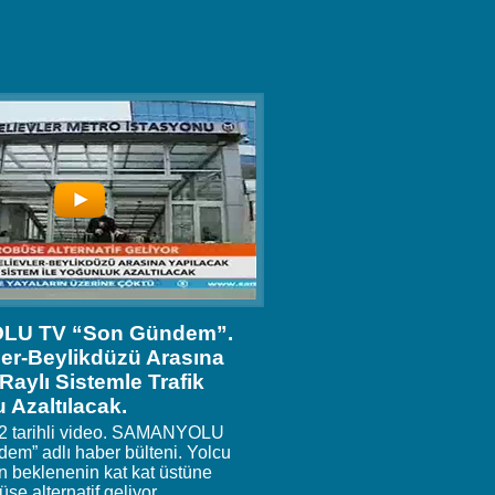
U TV “Son Gündem”.
ler-Beylikdüzü Arasına
Raylı Sistemle Trafik
 Azaltılacak.
12 tarihli video. SAMANYOLU
em” adlı haber bülteni. Yolcu
 beklenenin kat kat üstüne
üse alternatif geliyor.