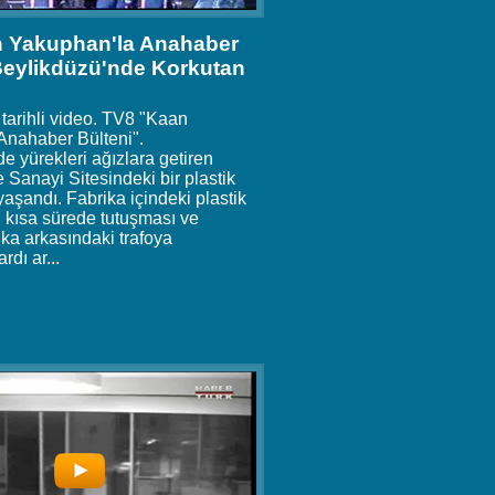
 Yakuphan'la Anahaber
 Beylikdüzü'nde Korkutan
 tarihli video. TV8 "Kaan
Anahaber Bülteni".
e yürekleri ağızlara getiren
 Sanayi Sitesindeki bir plastik
yaşandı. Fabrika içindeki plastik
 kısa sürede tutuşması ve
ika arkasındaki trafoya
rdı ar...