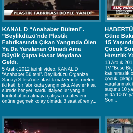
KANAL D “Anahaber Bülteni”.
HABERTÜRK
”Beylikdüzü'nde Plastik
Güne Bakı
Fabrikasında Çıkan Yangında Ölen
15 Yaşınd
Ya Da Yaralanan Olmadı Ama
Çocuk Son
Büyük Çapta Hasar Meydana
Hırsızlık 
Geldi.
13 Aralık 20
TV “Buse Biçe
5 Aralık 2012 tarihli video. KANAL D
katı hırsızlık
“Anahaber Bülteni”. Beylikdüzü Organize
çocuk, çıktığ
Sanayi Sitesi’nde plastik malzemeler üreten
yargılanmak üz
iki katlı bir fabrikada yangın çıktı. Alevler kısa
suçunu 10 ya
sürede her yeri sardı. İtfaiyeciler yangını
yılda 100'e ya
kontrol altına almaya çalışsa da alevlerin
Son...
önüne geçmek kolay olmadı. 3 saat süren y...