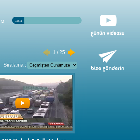
ara
İM
1 / 25
Sıralama :