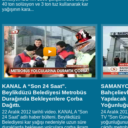
40 ton solüsyon ve 3 ton tuz kullanarak kar
yağışının kara...
KANAL A “Son 24 Saat”.
SAMANYOL
Beylikdüzü Belediyesi Metrobüs
Bahçeliev
Durağında Bekleyenlere Çorba
Yapılacak 
Dağıttı.
Yoğunluğu
22 Aralık 2012 tarihli video. KANAL A “Son
24 Aralık 20
24 Saat” adlı haber bülteni. Beylikdüzü
TV “Son Günd
Belediyesi kar yağışı nedeniyle uzun süre
yoğunluğunun
duraklarda bekleyen yolculara çorba ikram
çıktığı metrob