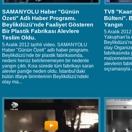
SAMANYOLU Haber "Günün
TV8 "Kaan
Özeti" Adlı Haber Programı.
Bülteni".
Beylikdüzü'nde Faaliyet Gösteren
Yangın
Bir Plastik Fabrikası Alevlere
5 Aralık 2012
Teslim Oldu.
Yakuphan'la 
Beylikdüzü'nd
5 Aralık 2012 tarihli video. SAMANYOLU
olay Organize
Haber "Günün Özeti" adlı haber programı.
fabrikasında 
Beylikdüzü'nde bir plastik fabrikasında,
malzemelerin
nedeni henüz belirlenemeyen bir nedenle
alevlerin fabr
yangın çıktı. Kısa sürede tüm fabrikayı saran
sıçramasıyla a
alevler paniğe neden oldu. İstanbul'daki
bütün itfaiye birimlerinin Beylikdüzü'ndeki
olay ma...