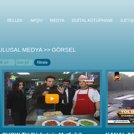
BELLEK
ARŞİV
MEDYA
DİJİTAL KÜTÜPHANE
İLETİŞ
ULUSAL MEDYA >> GÖRSEL