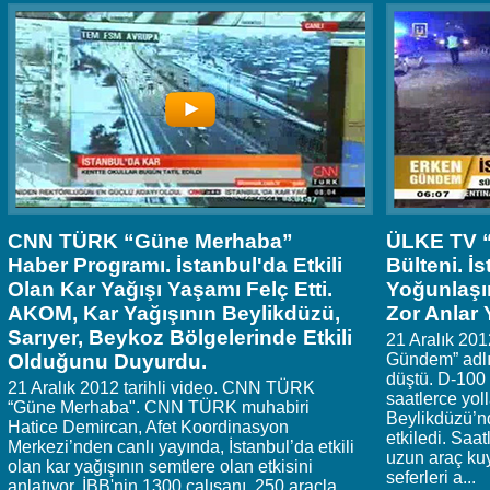
CNN TÜRK “Güne Merhaba”
ÜLKE TV 
Haber Programı. İstanbul'da Etkili
Bülteni. İ
Olan Kar Yağışı Yaşamı Felç Etti.
Yoğunlaşın
AKOM, Kar Yağışının Beylikdüzü,
Zor Anlar 
Sarıyer, Beykoz Bölgelerinde Etkili
21 Aralık 201
Olduğunu Duyurdu.
Gündem” adlı 
düştü. D-100
21 Aralık 2012 tarihli video. CNN TÜRK
saatlerce yoll
“Güne Merhaba". CNN TÜRK muhabiri
Beylikdüzü’n
Hatice Demircan, Afet Koordinasyon
etkiledi. Saat
Merkezi’nden canlı yayında, İstanbul’da etkili
uzun araç kuy
olan kar yağışının semtlere olan etkisini
seferleri a...
anlatıyor. İBB'nin 1300 çalışanı, 250 araçla