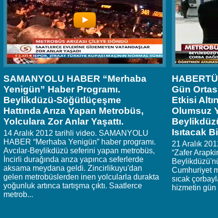
SAMANYOLU HABER “Merhaba
HABERTÜRK
Yenigün” Haber Programı.
Gün Ortası
Beylikdüzü-Söğütlüçeşme
Etkisi Altı
Hattında Arıza Yapan Metrobüs,
Olumsuz Y
Yolculara Zor Anlar Yaşattı.
Beylikdüzü
Isıtacak B
14 Aralık 2012 tarihli video. SAMANYOLU
HABER “Merhaba Yenigün” haber programı.
21 Aralık 20
Avcılar-Beylikdüzü seferini yapan metrobüs,
“Zafer Arapkir
İncirli durağında arıza yapınca seferlerde
Beylikdüzü'n
aksama meydana geldi. Zincirlikuyu'dan
Cumhuriyet m
gelen metrobüslerden inen yolcularla durakta
sıcak çorbayla
yoğunluk artınca tartışma çıktı. Saatlerce
hizmetin gün i
metrob...