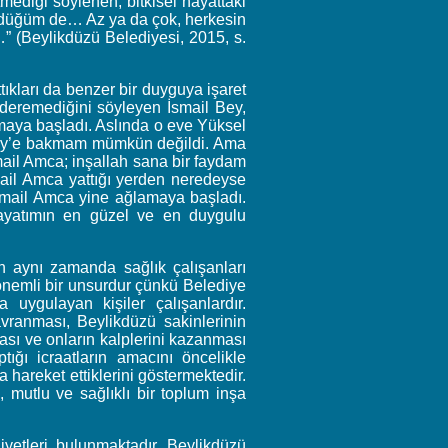
mediği söylenen, bitkisel hayattaki
gördüğüm de… Az ya da çok, herkesin
…” (Beylikdüzü Belediyesi, 2015, s.
ıkları da benzer bir duyguya işaret
gideremediğini söyleyen İsmail Bey,
amaya başladı. Aslında o eve Yüksel
l Bey’e bakmam mümkün değildi. Ama
mail Amca; inşallah sana bir faydam
mail Amca yattığı yerden neredeyse
 İsmail Amca yine ağlamaya başladı.
ayatımın en güzel ve en duygulu
un aynı zamanda sağlık çalışanları
 önemli bir unsurdur çünkü Belediye
 uygulayan kişiler çalışanlardır.
vranması, Beylikdüzü sakinlerinin
sı ve onların kalplerini kazanması
ığı icraatların amacını öncelikle
la hareket ettiklerini göstermektedir.
 mutlu ve sağlıklı bir toplum inşa
yetleri bulunmaktadır. Beylikdüzü