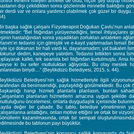
kontrol etmemi isteyen anneler de oldu, hiçbir şey duyup hisset
hastanın dişi çekildikten sonra gözlerinde minnetle baktığını 
bir derdi var ve onlara yardımcı olabilmek çok güzel bir duygu
44).
Bir başka sağlık çalışanı Fizyoterapist Doğukan Çavlu’nun anlatt
etmektedir: “Bel fıtığından yürüyemediğini, temel ihtiyaçlarını 
eşinin hastalığından sonra yaşadıkları zorlukları anlatırken ağl
Hanım’ın tedavisi için gitmiştik ve e-kayıt yaptırmadan İsmai
öyle içe dokunan bir hali vardı ki, dayanamadım; yat bakalım İs
dokunur dedim, kanepeye yatırdım. Tedavisi bittikten sonra İs
zıplayarak kalktı, tek seansta bel fıtığından kurtulmuştu. Ama
Neyse ki bu sefer mutluluktan ağlıyordu. Bu olay meslek h
anlarından biriydi…” (Beylikdüzü Belediyesi, 2015, s. 44).
Beylikdüzü Belediyesi’nin sağlık hizmetleriyle ilgili vizyonun
tarafından da benimsendiği, paylaşıldığı görülmektedir. Bu çok
Başkanlığı hangi hizmeti planlarla planlasın, bunları sahada
Çalışanların planlanan hizmetlerin amacına uygun şekilde da
mutluluğunu öncelemesi, onlarla duygudaşlık içerisinde bulunma
kayda değer bir çabadır. Bu tablo, belediye yönetiminin yapt
çalışanlarına anlattığını, onları motive ettiğini ve ortak bir vizyon
Gönüllerin kazanılmasında, ortak bir sempati oluşturulmasında,
edilmesinde bu tablonun payı büyüktür.
Beylikdüzü Belediyesi’nin koruyucu sağlık konusunda da faali