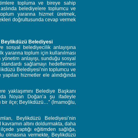
timlere topluma ve bireye sahip
aslında belediyelere toplumcu ve
n toplum yararına hizmet üretmek,
erekleri doğrultusunda cevap vermek
 Beylikdüzü Belediyesi
e sosyal belediyecilik anlayışına
alk yararına toplum için kullanılması
in yönetim anlayışı, sunduğu sosyal
at standardı sağlamayı hedeflemesi
ylikdüzü Belediyesi’nin toplumcu ve
e yapılan hizmetler ele alındığında
ere yaklaşımını Belediye Başkanı
ında Noyan Doğan’a şu ifadeyle
 bir ilçe; Beylikdüzü…” (İmamoğlu,
mları, Beylikdüzü Belediyesi’nin
l kavramın altını doldurmakta, daha
ilçede yaptığı eğitimden sağlığa,
tlu olmasına vermekte, Beylikdüzü