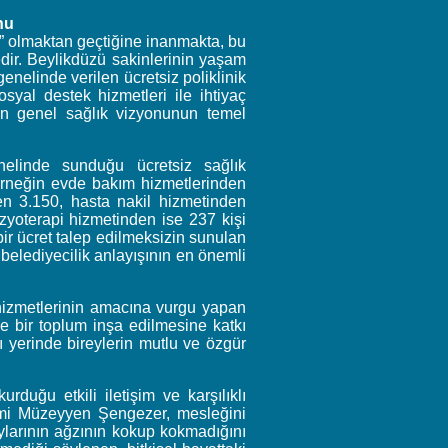
nu
m” olmaktan geçtiğine inanmakta, bu
edir. Beylikdüzü sakinlerinin yaşam
 genelinde verilen ücretsiz poliklinik
syal destek hizmetleri ile ihtiyaç
in genel sağlık vizyonunun temel
nelinde sunduğu ücretsiz sağlık
 Örneğin evde bakım hizmetlerinden
den 3.150, hasta nakil hizmetinden
izyoterapi hizmetinden ise 237 kişi
ir ücret talep edilmeksizin sunulan
belediyecilik anlayışının en önemli
 hizmetlerinin amacına vurgu yapan
e bir toplum inşa edilmesine katkı
 yerinde bireylerin mutlu ve özgür
rduğu etkili iletişim ve karşılıklı
imi Müzeyyen Şengezer, mesleğini
ylarının ağzının kokup kokmadığını