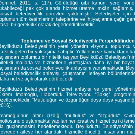
Demirel, 2011, s. 117). Görüldüğü gibi kanun, yerel yöne
çıkabileceği pek çok alanda hizmet üretme imkânı sağlamış, 
sosyal belediyecilik görevleri yüklemiştir. Belediyeler içi
toplumun tüm kesimlerinin taleplerine ve ihtiyaçlarına çağın g
yasal bir gereklilik olarak değerlendirilmelidir.
Toplumcu ve Sosyal Belediyecilik Perspektifinden
Beylikdüzü Belediyesi’nin yerel yönetim vizyonu, toplumcu v
karşılık gelen bir yaklaşıma sahiptir. Yetkilerin ve kaynakların h
açısından toplumcu bir nitelik taşıyan Beylikdüzü Belediyesi’n
nitelikli mallarla ve hizmetlerle yurttaşlara daha iyi bir hay
açısından da sosyal belediyecilik anlayışını yansıtmaktadır. Be
sosyal belediyecilik anlayışı, çalışmanın ilerleyen bölümlerind
daha net ve açık olarak görülecektir.
Beylikdüzü Belediyesi’nin hizmet anlayışı ve yerel yönetiml
Ekrem İmamoğlu, Habertürk Televizyonu “Bakış” program
özetlemektedir: “Mutluluğun ve özgürlüğün doya doya yaşandığı
2016).
İmamoğlu’nun altını çizdiği “mutluluk” ve “özgürlük” kavra
mottosunu oluşturmakta; yapılan her icraat ve hizmet bu iki teme
da güçlenmesini hedeflemektedir. Beylikdüzü Belediyesi’nin 
çevreden aileye her alandaki hizmette önceliği insanların mu