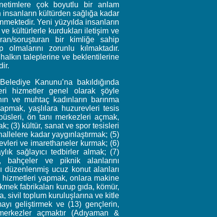
netimlere çok boyutlu bir anlam
insanların kültürden sağlığa kadar
nmektedir. Yeni yüzyılda insanların
ve kültürlerle kurdukları iletişim ve
ran/soruşturan bir kimliğe sahip
p olmalarını zorunlu kılmaktadır.
alkın taleplerine ve beklentilerine
ir.
Belediye Kanunu’na bakıldığında
eri hizmetler genel olarak şöyle
rının ve muhtaç kadınların barınma
yapmak, yaşlılara huzurevleri tesis
obüsleri, ön tanı merkezleri açmak,
; (3) kültür, sanat ve spor tesisleri
allelere kadar yaygınlaştırmak; (5)
vleri ve imarethaneler kurmak; (6)
ylık sağlayıcı tedbirler almak; (7)
 bahçeler ve piknik alanlarını
rı düzenlenmiş ucuz konut alanları
ik hizmetleri yapmak, onlara makine
kmek fabrikaları kurup gıda, kömür,
 sivil toplum kuruluşlarına ve kitle
ayı geliştirmek ve (13) gençlerin,
k merkezler açmaktır (Adıyaman &