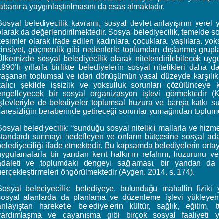
tabanına yaygınlaştırılmasını da esas almaktadır.
Sosyal belediyecilik kavramı, sosyal devlet anlayışının yerel
olarak da değerlendirilmektedir. Sosyal belediyecilik, temelde so
kesimler olarak ifade edilen kadınlara, çocuklara, yaşlılara, yoks
cinsiyet, göçmenlik gibi nedenlerle toplumdan dışlanmış grupla
Ülkemizde sosyal belediyecilik olarak nitelendirilebilecek uyg
1990’lı yıllarla birlikte belediyelerin sosyal nitelikleri daha da
yaşanan toplumsal ve idari dönüşümün yasal düzeyde karşılık 
kalıcı şekilde işsizlik ve yoksulluk sorunları çözülünceye 
engelleyecek bir sosyal organizasyon işlevi görmektedir
işlevleriyle de belediyeler toplumsal huzura ve barışa katkı s
çaresizliğin beraberinde getireceği sorunlar yumağından toplum
Sosyal belediyecilik; “sunduğu sosyal nitelikli mallarla ve hizmet
standardı sunmayı hedefleyen ve onların bütçesine sosyal ada
belediyeciliği ifade etmektedir. Bu kapsamda belediyelerin ortay
uygulamalarla bir yandan kent halkının refahını, huzurunu ve e
adaleti ve toplumdaki dengeyi sağlaması, bir yandan da 
gerçekleştirmeleri öngörülmektedir (Aygen, 2014, s. 174).
Sosyal belediyecilik; belediyeye, bulunduğu mahallin fiziki 
sosyal alanlarda da planlama ve düzenleme işlevi yükleyen b
anlayıştan hareketle belediyelerin kültür, sağlık, eğitim, 
yardımlaşma ve dayanışma gibi birçok sosyal faaliyeti ye