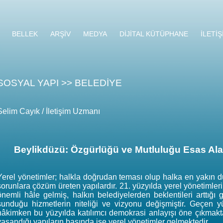
BELLEK
ARŞİV
MEDYA
DİJİTAL KÜTÜPHANE
İLETİŞ
SOSYAL YAPI >> BELEDİYE
Selim Cayık / İletişim Uzmanı
Beylikdüzü: Özgürlüğü ve Mutluluğu Esas Alan
Yerel yönetimler; halkla doğrudan teması olup halka en yakın du
sorunlara çözüm üreten yapılardır. 21. yüzyılda yerel yönetimleri
önemli hâle gelmiş, halkın belediyelerden beklentileri arttığı g
sunduğu hizmetlerin niteliği ve vizyonu değişmiştir. Geçen y
hâkimken bu yüzyılda katılımcı demokrasi anlayışı öne çıkmakta
yaşandığı yapıların başında ise yerel yönetimler gelmektedir.