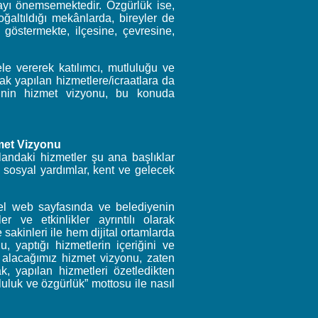
mayı önemsemektedir. Özgürlük ise,
oğaltıldığı mekânlarda, bireyler de
 göstermekte, ilçesine, çevresine,
ele vererek katılımcı, mutluluğu ve
ak yapılan hizmetlere/icraatlara da
i’nin hizmet vizyonu, bu konuda
zmet Vizyonu
landaki hizmetler şu ana başlıklar
e, sosyal yardımlar, kent ve gelecek
el web sayfasında ve belediyenin
er ve etkinlikler ayrıntılı olarak
 sakinleri ile hem dijital ortamlarda
u, yaptığı hizmetlerin içeriğini ve
 alacağımız hizmet vizyonu, zaten
k, yapılan hizmetleri özetledikten
uluk ve özgürlük” mottosu ile nasıl