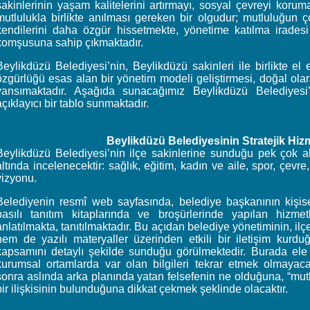
sakinlerinin yaşam kalitelerini artırmayı, sosyal çevreyi koru
mutlulukla birlikte anılması gereken bir olgudur; mutluluğun ç
kendilerini daha özgür hissetmekte, yönetime katılma iradesi
komşusuna sahip çıkmaktadır.
Beylikdüzü Belediyesi’nin, Beylikdüzü sakinleri ile birlikte el 
özgürlüğü esas alan bir yönetim modeli geliştirmesi, doğal olar
yansımaktadır. Aşağıda sunacağımız Beylikdüzü Belediyes
açıklayıcı bir tablo sunmaktadır.
Beylikdüzü Belediyesinin Stratejik Hi
Beylikdüzü Belediyesi’nin ilçe sakinlerine sunduğu pek çok a
altında incelenecektir: sağlık, eğitim, kadın ve aile, spor, çevr
vizyonu.
Belediyenin resmî web sayfasında, belediye başkanının kişis
basılı tanıtım kitaplarında ve broşürlerinde yapılan hizmetl
anlatılmakta, tanıtılmaktadır. Bu açıdan belediye yönetiminin, ilçe
hem de yazılı materyaller üzerinden etkili bir iletişim kurduğ
kapsamını detaylı şekilde sunduğu görülmektedir. Burada ele
kurumsal ortamlarda var olan bilgileri tekrar etmek olmayaca
sonra aslında arka planında yatan felsefenin ne olduğuna, “mutl
bir ilişkisinin bulunduğuna dikkat çekmek şeklinde olacaktır.