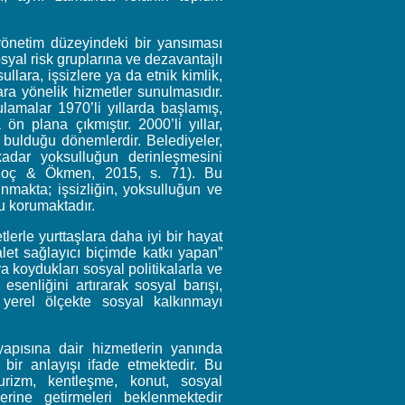
 yönetim düzeyindeki bir yansıması
syal risk gruplarına ve dezavantajlı
ullara, işsizlere ya da etnik kimlik,
ra yönelik hizmetler sunulmasıdır.
ulamalar 1970’li yıllarda başlamış,
 ön plana çıkmıştır. 2000’li yıllar,
bulduğu dönemlerdir. Belediyeler,
kadar yoksulluğun derinleşmesini
 (Koç & Ökmen, 2015, s. 71). Bu
unmakta; işsizliğin, yoksulluğun ve
u korumaktadır.
lerle yurttaşlara daha iyi bir hayat
let sağlayıcı biçimde katkı yapan”
a koydukları sosyal politikalarla ve
senliğini artırarak sosyal barışı,
yerel ölçekte sosyal kalkınmayı
yapısına dair hizmetlerin yanında
ir anlayışı ifade etmektedir. Bu
turizm, kentleşme, konut, sosyal
rine getirmeleri beklenmektedir