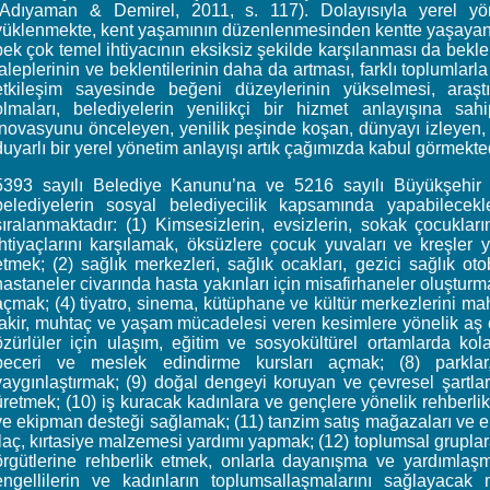
(Adıyaman & Demirel, 2011, s. 117). Dolayısıyla yerel yö
yüklenmekte, kent yaşamının düzenlenmesinden kentte yaşayan 
pek çok temel ihtiyacının eksiksiz şekilde karşılanması da bekle
taleplerinin ve beklentilerinin daha da artması, farklı toplumlarla 
etkileşim sayesinde beğeni düzeylerinin yükselmesi, araştı
olmaları, belediyelerin yenilikçi bir hizmet anlayışına sahi
İnovasyunu önceleyen, yenilik peşinde koşan, dünyayı izleyen, h
duyarlı bir yerel yönetim anlayışı artık çağımızda kabul görmekted
5393 sayılı Belediye Kanunu’na ve 5216 sayılı Büyükşehir 
belediyelerin sosyal belediyecilik kapsamında yapabilecekl
sıralanmaktadır: (1) Kimsesizlerin, evsizlerin, sokak çocukla
ihtiyaçlarını karşılamak, öksüzlere çocuk yuvaları ve kreşler 
etmek; (2) sağlık merkezleri, sağlık ocakları, gezici sağlık ot
hastaneler civarında hasta yakınları için misafirhaneler oluşturmak
açmak; (4) tiyatro, sinema, kütüphane ve kültür merkezlerini mah
fakir, muhtaç ve yaşam mücadelesi veren kesimlere yönelik aş e
özürlüler için ulaşım, eğitim ve sosyokültürel ortamlarda kola
beceri ve meslek edindirme kursları açmak; (8) parklar,
yaygınlaştırmak; (9) doğal dengeyi koruyan ve çevresel şartla
üretmek; (10) iş kuracak kadınlara ve gençlere yönelik rehberl
ve ekipman desteği sağlamak; (11) tanzim satış mağazaları ve e
ilaç, kırtasiye malzemesi yardımı yapmak; (12) toplumsal gruplara,
örgütlerine rehberlik etmek, onlarla dayanışma ve yardımlaşm
engellilerin ve kadınların toplumsallaşmalarını sağlayaca