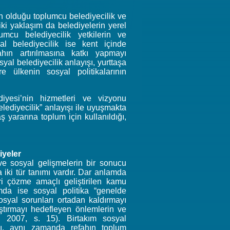
in olduğu toplumcu belediyecilik ve
ki yaklaşım da belediyelerin yerel
umcu belediyecilik yetkilerin ve
al belediyecilik ise kent içinde
hın artırılmasına katkı yapmayı
al belediyecilik anlayışı, yurttaşa
 ülkenin sosyal politikalarının
yesi’nin hizmetleri ve vizyonu
lediyecilik” anlayışı ile uyuşmakta
 yararına toplum için kullanıldığı,
iyeler
ve sosyal gelişmelerin bir sonucu
 iki tür tanımı vardır. Dar anlamda
i çözme amaçlı geliştirilen kamu
amda ise sosyal politika “genelde
osyal sorunları ortadan kaldırmayı
ştırmayı hedefleyen önlemlerin ve
, 2007, s. 15). Birtakım sosyal
mı, aynı zamanda refahın toplum