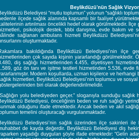
Beylikdüzü’nün Sağlık Vizyo
Beylikdüzü Belediyesi “mutlu toplumun” yolunun “sağlıklı toplu
nedenle ilçede sağlık alanında kapsamlı bir faaliyet yürütmekt
kalitelerinin artırılması öncelikli hedef olarak görülmektedir. İlçe
hizmetleri, psikolojik destek, tıbbi danışma, evde bakım ve so
hâlinde sağlanan ambulans hizmeti Beylikdüzü Belediyesi’n
unsurlarını oluşturmaktadır.
Rakamlara bakıldığında Beylikdüzü Belediyesi’nin ilçe ge
hizmetlerinden çok sayıda kişinin yararlandığı görülmektedir.
8.480, diş sağlığı hizmetlerinden 4.455, diyetisyen hizmetin
1.589, göz ön tanı ve işitme testleri hizmetinden 5.536, evde f
yararlanmıştır. Modern koşullarda, uzman kişilerce ve herhangi b
sağlık hizmetleri, Beylikdüzü Belediyesi’nin toplumcu ve sosyal 
göstergelerinden biri olarak değerlendirilmelidir.
“Sağlığın yolu belediyeden geçer.” sloganıyla sunduğu sağlık
Beylikdüzü Belediyesi, önceliğinin beden ve ruh sağlığı yerind
sunmak olduğunu ifade etmektedir. Ancak beden ve akıl sağlığı
toplumun temelini oluşturacağı vurgulanmaktadır.
Beylikdüzü Belediyesi’nin sağlık üzerinden ilçe sakinleri ile ku
muhabbet de kayda değerdir. Beylikdüzü Belediyesi diş hek
yaparken yaşadığı duyguları şöyle ifade etmektedir: “Gelin ada