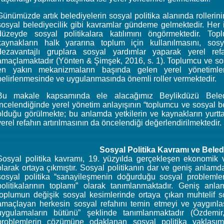
Günümüzde artık belediyelerin sosyal politika alanında rollerin
sosyal belediyecilik gibi kavramlar gündeme gelmektedir. Her i
düzeyde sosyal politikalara katılımını öngörmektedir. Topl
kaynakların halk yararına toplum için kullanılmasını, sosy
dezavantajlı gruplara sosyal yardımlar yaparak yerel refa
amaçlamaktadır (Yönten & Şimşek, 2016, s. 1). Toplumcu ve sosy
en yakın mekanizmaların başında gelen yerel yönetimlere
belirlenmesinde ve uygulanmasında önemli roller vermektedir.
Bu makale kapsamında ele alacağımız Beylikdüzü Beledi
incelendiğinde yerel yönetim anlayışının “toplumcu ve sosyal be
olduğu görülmekte; bu anlamda yetkilerin ve kaynakların yurttaş
yerel refahın artırılmasının da öncelendiği değerlendirilmektedir.
Sosyal Politika Kavramı ve Beled
Sosyal politika kavramı, 19. yüzyılda gerçekleşen ekonomik 
olarak ortaya çıkmıştır. Sosyal politikanın dar ve geniş anlamda
sosyal politika “sanayileşmenin doğurduğu sosyal problemler
politikalarının toplamı” olarak tanımlanmaktadır. Geniş anl
toplumun değişik sosyal kesimlerinde ortaya çıkan muhtelif s
amaçlayan herkesin sosyal refahını temin etmeyi ve yaygınla
uygulamaların bütünü” şeklinde tanımlanmaktadır (Özdemir
problemlerin çözümüne odaklanan sosyal politika yaklaşı