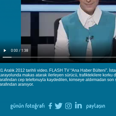
31 Aralık 2012 tarihli video. FLASH TV “Ana Haber Bülteni”. İs
karayolunda makas atarak ilerleyen sürücü, trafiktekilere korku d
tarafından cep telefonuyla kaydedilen, kimseye aldırmadan son sür
tarafından aranıyor.