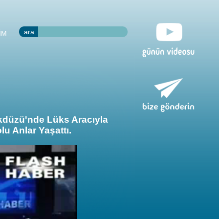
ara
İM
kdüzü'nde Lüks Aracıyla
u Anlar Yaşattı.