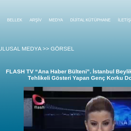
BELLEK
ARŞİV
MEDYA
DİJİTAL KÜTÜPHANE
İLETİŞ
ULUSAL MEDYA >> GÖRSEL
FLASH TV “Ana Haber Bülteni”. İstanbul Beyli
Tehlikeli Gösteri Yapan Genç Korku Dol